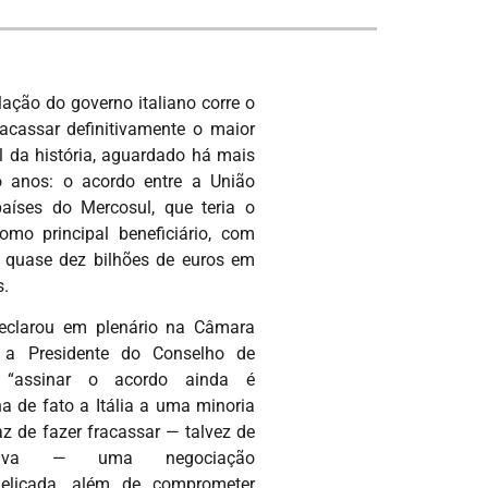
lação do governo italiano corre o
racassar definitivamente o maior
l da história, aguardado há mais
o anos: o acordo entre a União
aíses do Mercosul, que teria o
como principal beneficiário, com
 quase dez bilhões de euros em
s.
declarou em plenário na Câmara
 a Presidente do Conselho de
e “assinar o acordo ainda é
ha de fato a Itália a uma minoria
z de fazer fracassar — talvez de
itiva — uma negociação
elicada, além de comprometer