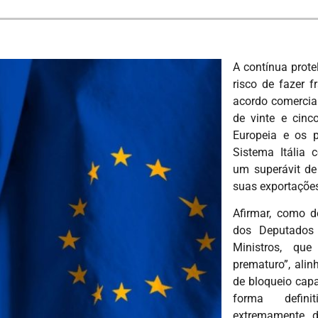
A contínua prote
risco de fazer f
acordo comercia
de vinte e cinc
Europeia e os p
Sistema Itália 
um superávit de
suas exportaçõe
Afirmar, como 
dos Deputados
Ministros, qu
prematuro”, alin
de bloqueio capa
forma defin
extremamente d