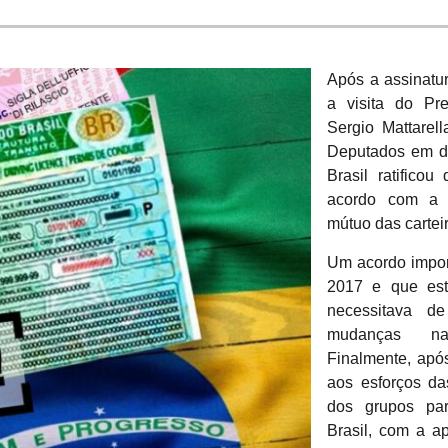
Após a assinatur
a visita do Pre
Sergio Mattare
Deputados em d
Brasil ratificou
acordo com a I
mútuo das carteir
Um acordo import
2017 e que est
necessitava d
mudanças nas
Finalmente, apó
aos esforços d
dos grupos par
Brasil, com a a