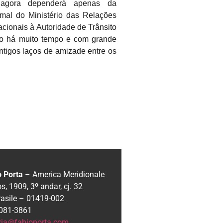
 agora dependerá apenas da
mal do Ministério das Relações
acionais à Autoridade de Trânsito
do há muito tempo e com grande
 antigos laços de amizade entre os
o Porta
– America Meridionale
, 1909, 3º andar, cj. 32
rasile – 01419-002
 3081-3861
ria@fabioporta.com