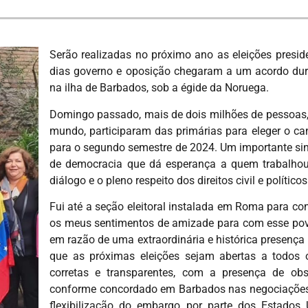
Serão realizadas no próximo ano as eleições presi
dias governo e oposição chegaram a um acordo dur
na ilha de Barbados, sob a égide da Noruega.
Domingo passado, mais de dois milhões de pessoas,
mundo, participaram das primárias para eleger o can
para o segundo semestre de 2024. Um importante sina
de democracia que dá esperança a quem trabalho
diálogo e o pleno respeito dos direitos civil e polític
Fui até a seção eleitoral instalada em Roma para c
os meus sentimentos de amizade para com esse povo 
em razão de uma extraordinária e histórica presença
que as próximas eleições sejam abertas a todos o
corretas e transparentes, com a presença de obse
conforme concordado em Barbados nas negociações 
flexibilização do embargo por parte dos
Estados 