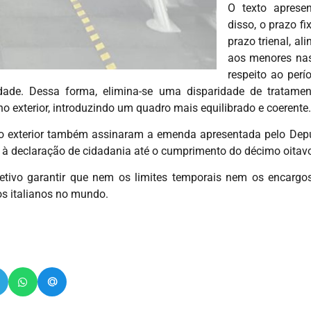
O texto apresen
disso, o prazo f
prazo trienal, a
aos menores nas
respeito ao perí
dade. Dessa forma, elimina-se uma disparidade de tratament
no exterior, introduzindo um quadro mais equilibrado e coerente.
no exterior também assinaram a emenda apresentada pelo Depu
r à declaração de cidadania até o cumprimento do décimo oitav
bjetivo garantir que nem os limites temporais nem os encar
dos italianos no mundo.