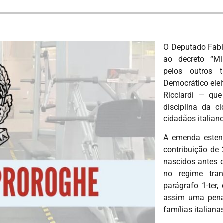
O Deputado Fab
ao decreto “Mi
pelos outros t
Democrático elei
Ricciardi — qu
disciplina da c
cidadãos italiano
A emenda esten
contribuição d
nascidos antes 
no regime trans
parágrafo 1-ter,
assim uma pena
famílias italianas