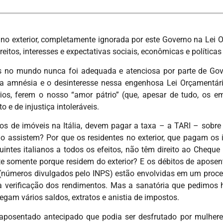
s no exterior, completamente ignorada por este Governo na Lei 
itos, interesses e expectativas sociais, econômicas e políticas
os no mundo nunca foi adequada e atenciosa por parte de Gove
e a amnésia e o desinteresse nessa engenhosa Lei Orçamentári
itários, ferem o nosso “amor pátrio” (que, apesar de tudo, os 
e de injustiça intoleráveis.
ários de imóveis na Itália, devem pagar a taxa – a TARI – sobr
assistem? Por que os residentes no exterior, que pagam os i
intes italianos a todos os efeitos, não têm direito ao Cheque 
te somente porque residem do exterior? E os débitos de apose
(números divulgados pelo INPS) estão envolvidas em um proce
 verificação dos rendimentos. Mas a sanatória que pedimos 
egam vários saldos, extratos e anistia de impostos.
posentado antecipado que podia ser desfrutado por mulheres