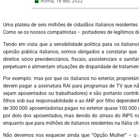
Roma,
16 dez 2022
Uma plateia de seis milhões de cidadãos italianos residente
Como se os nossos compatriotas – portadores de legítimos dire
Tendo em vista que a sensibilidade política para os italian
opinião pública italianos, somos obrigados a constatar qu
direitos sócio previdenciários, fiscais, assistenciais e san
perpetuam e alimentam situações de disparidade de tratamento 
Por exemplo: mas por que os italianos no exterior, propriet
devem pagar a assinatura RAI para programas de TV que não 
sejam aposentados ou trabalhadores) e são portanto contribu
filhos sob sua responsabilidade e ao ANF por filho dependen
de 300.000 aposentadorias pagas no exterior quase 100.000 
por dolo dos aposentados, mas devido do atraso do INPS na
enquanto que para milhões de italianos residentes na Itália ch
Não devemos nos esquecer ainda que “Opção Mulher” – o a