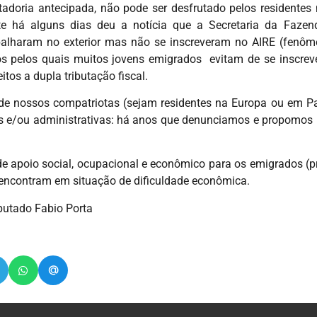
tadoria antecipada, não pode ser desfrutado pelos residentes 
nte há alguns dias deu a notícia que a Secretaria da Faze
rabalharam no exterior mas não se inscreveram no AIRE (fenô
 pelos quais muitos jovens emigrados evitam de se inscrever
itos a dupla tributação fiscal.
de nossos compatriotas (sejam residentes na Europa ou em Pa
as e/ou administrativas: há anos que denunciamos e propomos
 de apoio social, ocupacional e econômico para os emigrados (
se encontram em situação de dificuldade econômica.
putado Fabio Porta