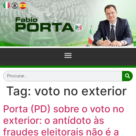
Tag:
voto no exterior
Porta (PD) sobre o voto no
exterior: o antídoto às
fraudes eleitorais não é a