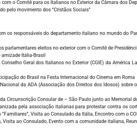
a com o Comitê para os Italianos no Exterior da Câmara dos De
ado pelo movimento dos “Cristãos Sociais”
om os responsáveis do departamento italiano no mundo do Par
 parlamentares eleitos no exterior com o Comitê de Presidênc
amizade Itália-Brasil
 Conselho Geral dos Italianos no Exterior (CGIE) da América L
rticipação do Brasil na Festa Internacional do Cinema em Roma
 Nacional da ADA (Associação dos Direitos dos Idosos) sobre o 
 da Circunscrição Consular de – São Paulo junto ao Memorial d
izada pela associação italianas para protestar contra os cort
os “Familiares”, Visita ao Consulado da Itália, Encontro com o 
s, Visita ao Consulado, Evento com a comunidade italiana, Reu