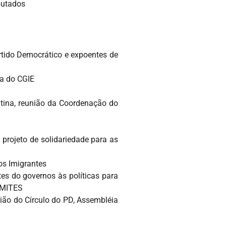
putados
tido Democrático e expoentes de
ia do CGIE
atina, reunião da Coordenação do
projeto de solidariedade para as
os Imigrantes
es do governos às políticas para
COMITES
nião do Círculo do PD, Assembléia