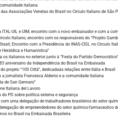
comunidade italiana
das Associações Venetas do Brasil no Círculo Italiano de São 
a ITAL-UIL e UIM; encontro com o novo embaixador e com a com
 Círcolo Italiano, encontro com os responsáveis do “Projeto Gam
rasil; Encontro com a Presidência do INAS-CISL no Círculo Ital
e Heráldica e Humanística”
 os italianos no exterior junto à “Festa do Partido Democrático
3 aniversário da Independência do Brasil na Embaixada
 projeto “100 Città”, dedicadaàs relações entre Itália e Brasil
 a jornalista Francesca Alderisi e a comunidade italiana
sta de San Gennaro”
e Italiana del Lavoro
do PD sobre política externa e segurança
com uma delegação de trabalhadores brasileiros do setor quím
delegação de empreendedores do setor químico-farmaceutico d
nos no Brasil na Embaixada Brasileira