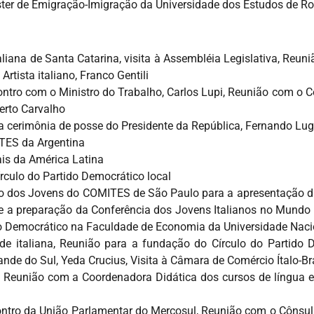
ster de Emigração-Imigração da Universidade dos Estudos de R
liana de Santa Catarina, visita à Assembléia Legislativa, Reun
rtista italiano, Franco Gentili
ontro com o Ministro do Trabalho, Carlos Lupi, Reunião com o 
berto Carvalho
a cerimônia de posse do Presidente da República, Fernando Lu
TES da Argentina
is da América Latina
rculo do Partido Democrático local
 dos Jovens do COMITES de São Paulo para a apresentação da 
 e a preparação da Conferência dos Jovens Italianos no Mund
ido Democrático na Faculdade de Economia da Universidade Naci
e italiana, Reunião para a fundação do Círculo do Partido D
de do Sul, Yeda Crucius, Visita à Câmara de Comércio Ítalo-Bra
e Reunião com a Coordenadora Didática dos cursos de língua e
ro da União Parlamentar do Mercosul, Reunião com o Cônsul Ge