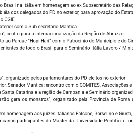
 Brasil na Itália em homenagem ao ex Subsecretário das Relaç
léia dos delegados do PD no exterior, para aprovação do Estatu
do CGIE
xterior com o Sub secretário Mantica
”, centro para a internacionalização da Região de Abruzzo
to ao Parque “Hopi Hari” com o Patrocínio do Município e do Cír
nientes de todo o Brasil para o Seminário Itália Lavoro / Minis
”, organizado pelos parlamentares do PD eleitos no exterior
terior, Senador Mantica; encontro com o COMITES, Associações e 
de Santa Catarina e a região de Campania e Seminário organizado
razão gera os monstros”, organizado pela Província de Rom
 em homenagem aos juízes itálianos Falcone, Borselino e Giust
ericanos participantes do Master da Universidade Pontifícia