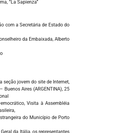
oma, “La Sapienza”
ião com a Secretária de Estado do
Conselheiro da Embaixada, Alberto
go
seção jovem do site de Internet,
o – Buenos Aires (ARGENTINA), 25
onal
emocrático, Visita à Assembléia
sileira,
strangeira do Município de Porto
ral da Itália, os representantes