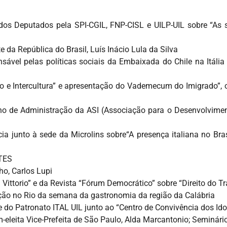
 Deputados pela SPI-CGIL, FNP-CISL e UILP-UIL sobre “As so
e da República do Brasil, Luís Inácio Lula da Silva
vel pelas políticas sociais da Embaixada do Chile na Itália 
 e Intercultura” e apresentação do Vademecum do Imigrado”, o
ho de Administração da ASI (Associação para o Desenvolvimen
ia junto à sede da Microlins sobre“A presença italiana no Br
ITES
ho, Carlos Lupi
ittorio” e da Revista “Fórum Democrático” sobre “Direito do Tra
ação no Rio da semana da gastronomia da região da Calábria
do Patronato ITAL UIL junto ao “Centro de Convivência dos Id
leita Vice-Prefeita de São Paulo, Alda Marcantonio; Seminári