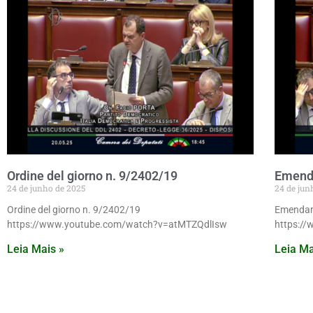
Ordine del giorno n. 9/2402/19
Emenda
24 de junho de 2025
24 de jun
Ordine del giorno n. 9/2402/19
Emendam
https://www.youtube.com/watch?v=atMTZQdlIsw
https:/
Leia Mais »
Leia Ma