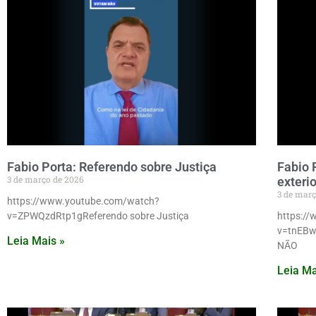
Fabio Porta: Referendo sobre Justiça
Fabio 
3 de março de 2026
exteri
3 de març
https://www.youtube.com/watch?
v=ZPWQzdRtp1gReferendo sobre Justiça
https:/
v=tnEBw1
Leia Mais »
NÃO
Leia Ma