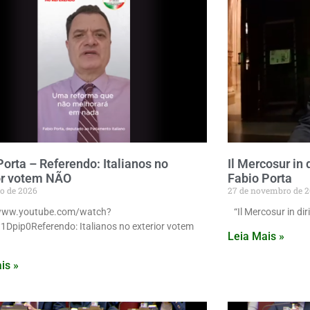
Porta – Referendo: Italianos no
Il Mercosur in d
or votem NÃO
Fabio Porta
o de 2026
27 de novembro de 2
/www.youtube.com/watch?
“Il Mercosur in diri
Dpip0Referendo: Italianos no exterior votem
Leia Mais »
is »