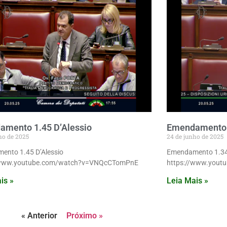
mento 1.45 D’Alessio
Emendamento 
ho de 2025
24 de junho de 2025
ento 1.45 D’Alessio
Emendamento 1.34
/www.youtube.com/watch?v=VNQcCTomPnE
https://www.yout
is »
Leia Mais »
« Anterior
Próximo »