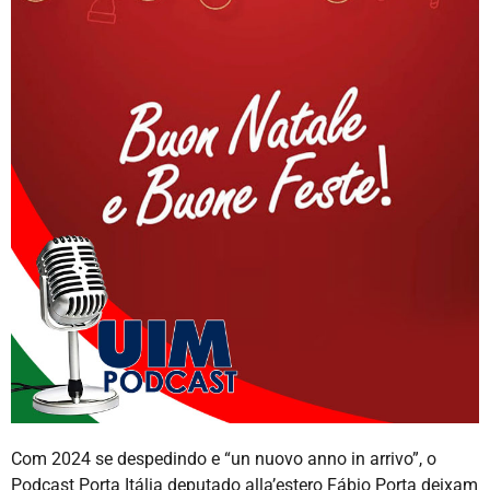
Com 2024 se despedindo e “un nuovo anno in arrivo”, o
Podcast Porta Itália deputado alla’estero Fábio Porta deixam