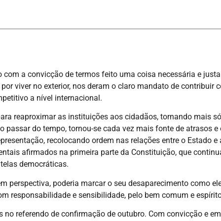
 com a convicção de termos feito uma coisa necessária e just
por viver no exterior, nos deram o claro mandato de contribuir
etitivo a nível internacional.
a reaproximar as instituições aos cidadãos, tornando mais sób
 o passar do tempo, tornou-se cada vez mais fonte de atrasos e
epresentação, recolocando ordem nas relações entre o Estado e 
entais afirmados na primeira parte da Constituição, que conti
utelas democráticas.
em perspectiva, poderia marcar o seu desaparecimento como el
com responsabilidade e sensibilidade, pelo bem comum e espírito
os no referendo de confirmação de outubro. Com convicção e 