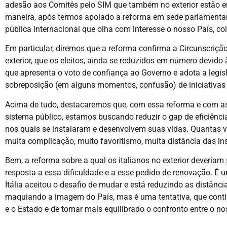
adesão aos Comitês pelo SIM que também no exterior estão e
maneira, após termos apoiado a reforma em sede parlamentar, b
pública internacional que olha com interesse o nosso País, co
Em particular, diremos que a reforma confirma a Circunscrição 
exterior, que os eleitos, ainda se reduzidos em número devid
que apresenta o voto de confiança ao Governo e adota a legi
sobreposição (em alguns momentos, confusão) de iniciativas e
Acima de tudo, destacaremos que, com essa reforma e com as
sistema público, estamos buscando reduzir o gap de eficiênci
nos quais se instalaram e desenvolvem suas vidas. Quantas vez
muita complicação, muito favoritismo, muita distância das ins
Bem, a reforma sobre a qual os italianos no exterior deveria
resposta a essa dificuldade e a esse pedido de renovação. 
Itália aceitou o desafio de mudar e está reduzindo as distânc
maquiando a imagem do País, mas é uma tentativa, que contin
e o Estado e de tornar mais equilibrado o confronto entre o no