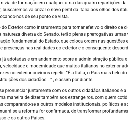
m via de formação em qualquer uma das quatro repartições da C
uscaremos valorizar o novo perfil da Itália aos olhos dos itali
locando-nos de seu ponto de vista.
do Exterior como instrumento para tornar efetivo o direito de ci
o à natureza diversa do Senado, terão plenas prerrogativas umas
slação fundamental do Estado, que coloca ordem nas questões en
 presenças nas realidades do exterior e o consequente desperdí
 já adotadas e em andamento sobre a administração pública e 
a, velocidade e modernidade que muitos italianos no exterior a
es no exterior ouvimos repetir: “É a Itália, o País mais belo 
tituições dos cidadãos …” , e assim por diante.
m se pronunciar juntamente com os outros cidadãos italianos é a
É uma maneira de dizer também aos estrangeiros, com quem coti
ias comparando-se a outros modelos institucionais, políticos e 
uará se a reforma for confirmada, de transformar profundamen
sso e os outros Países.