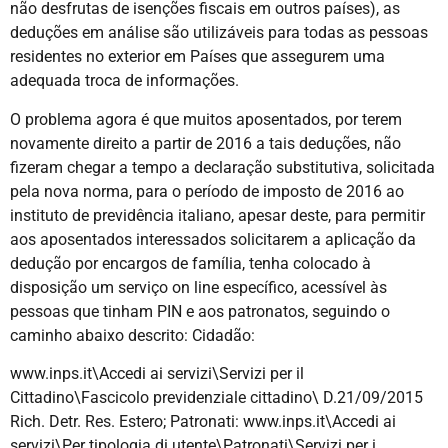
não desfrutas de isenções fiscais em outros países), as
deduções em análise são utilizáveis para todas as pessoas
residentes no exterior em Países que assegurem uma
adequada troca de informações.
O problema agora é que muitos aposentados, por terem
novamente direito a partir de 2016 a tais deduções, não
fizeram chegar a tempo a declaração substitutiva, solicitada
pela nova norma, para o período de imposto de 2016 ao
instituto de previdência italiano, apesar deste, para permitir
aos aposentados interessados solicitarem a aplicação da
dedução por encargos de família, tenha colocado à
disposição um serviço on line específico, acessível às
pessoas que tinham PIN e aos patronatos, seguindo o
caminho abaixo descrito: Cidadão:
www.inps.it\Accedi ai servizi\Servizi per il
Cittadino\Fascicolo previdenziale cittadino\ D.21/09/2015
Rich. Detr. Res. Estero; Patronati: www.inps.it\Accedi ai
servizi\Per tipologia di utente\Patronati\Servizi per i