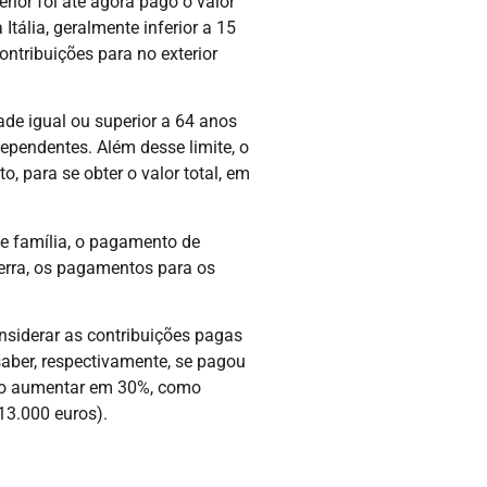
ior foi até agora pago o valor
tália, geralmente inferior a 15
ntribuições para no exterior
ade igual ou superior a 64 anos
pendentes. Além desse limite, o
, para se obter o valor total, em
de família, o pagamento de
uerra, os pagamentos para os
nsiderar as contribuições pagas
saber, respectivamente, se pagou
anto aumentar em 30%, como
13.000 euros).