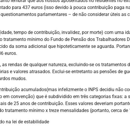
anto lembrar que aos nossos aposentados no residentes no exter
ado para 437 euros (isso devido à pouca contribuição paga na I
questionamentos parlamentares – de não considerar úteis as co
dade, tempo de contribuição, invalidez, por morte) com uma id
s o tratamento mínimo do Fundo de Pensão dos Trabalhadores De
cido da soma adicional que hipoteticamente se aguarda. Portanto
86 euros.
 as rendas de qualquer natureza, excluindo-se os tratamentos 
ias e valores atrasados. Exclui-se entretanto as pensões de g
urdos mudos.
ntribuição acumulados(mas infelizmente o INPS decidiu não co
ão em convenção) que é subdividido em três categorias fixas: a 
 mais de 25 anos de contribuição. Esses valores deveriam port
do tratamento mínimo x treze mensalidades (portanto, cerca de 
o na lei de estabilidade