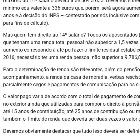
máximo do 14º salário deverá ir de 504 a 655. Devemos entret
mínimo equivalente a 336 euros que, porém, será agora aument
anos e à decisão do INPS – contestado por nós inclusive com 
para fins de cálculo).
Mas quem tem direito ao 14º salário? Todos os aposentados (i
que tenham uma renda total pessoal não superior a 1,5 veze
aumento corresponderá até perfazer o limite residual estabele
2016, necessário ter uma renda pessoal não superior a 9.786,
Para a determinação de renda são relevantes, além da pensão,
acompanhamento, a renda da casa de moradia, verbas rescisór
parcialmente cegos e pagamentos de comunicação para os s
O valor pago varia de acordo com o total de pagamento de co
no exterior ainda que utilizadas para compor o direito à pens
até 15 anos de contribuição, até 25 anos de contribuição ou
também o limite de renda que deveria ser duas vezes o valor 
Devemos obviamente destacar que tudo isso deverá ser definid