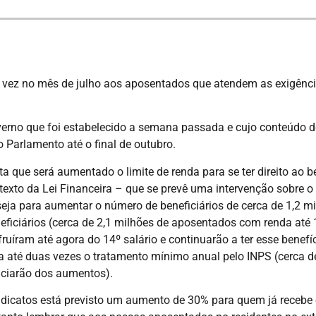
vez no mês de julho aos aposentados que atendem as exigências
erno que foi estabelecido a semana passada e cujo conteúdo dev
 Parlamento até o final de outubro.
 que será aumentado o limite de renda para se ter direito ao 
texto da Lei Financeira – que se prevê uma intervenção sobre o 
eja para aumentar o número de beneficiários de cerca de 1,2 mil
neficiários (cerca de 2,1 milhões de aposentados com renda até
fruíram até agora do 14º salário e continuarão a ter esse benef
 até duas vezes o tratamento mínimo anual pelo INPS (cerca 
iciarão dos aumentos).
icatos está previsto um aumento de 30% para quem já recebe o 