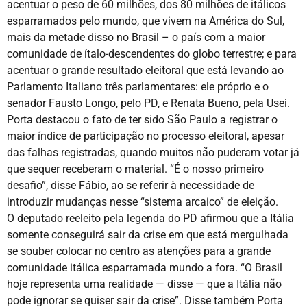
acentuar o peso de 60 milhões, dos 80 milhões de itálicos
esparramados pelo mundo, que vivem na América do Sul,
mais da metade disso no Brasil – o país com a maior
comunidade de ítalo-descendentes do globo terrestre; e para
acentuar o grande resultado eleitoral que está levando ao
Parlamento Italiano três parlamentares: ele próprio e o
senador Fausto Longo, pelo PD, e Renata Bueno, pela Usei.
Porta destacou o fato de ter sido São Paulo a registrar o
maior índice de participação no processo eleitoral, apesar
das falhas registradas, quando muitos não puderam votar já
que sequer receberam o material. “É o nosso primeiro
desafio”, disse Fábio, ao se referir à necessidade de
introduzir mudanças nesse “sistema arcaico” de eleição.
O deputado reeleito pela legenda do PD afirmou que a Itália
somente conseguirá sair da crise em que está mergulhada
se souber colocar no centro as atenções para a grande
comunidade itálica esparramada mundo a fora. “O Brasil
hoje representa uma realidade — disse — que a Itália não
pode ignorar se quiser sair da crise”. Disse também Porta