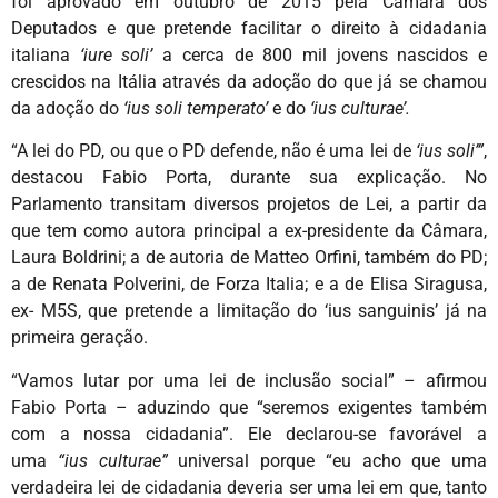
foi aprovado em outubro de 2015 pela Câmara dos
Deputados e que pretende facilitar o direito à cidadania
italiana
‘iure soli’
a cerca de 800 mil jovens nascidos e
crescidos na Itália através da adoção do que já se chamou
da adoção do
‘ius soli temperato’
e do
‘ius culturae’.
“A lei do PD, ou que o PD defende, não é uma lei de
‘ius soli’”
,
destacou Fabio Porta, durante sua explicação. No
Parlamento transitam diversos projetos de Lei, a partir da
que tem como autora principal a ex-presidente da Câmara,
Laura Boldrini; a de autoria de Matteo Orfini, também do PD;
a de Renata Polverini, de Forza Italia; e a de Elisa Siragusa,
ex- M5S, que pretende a limitação do ‘ius sanguinis’ já na
primeira geração.
“Vamos lutar por uma lei de inclusão social” – afirmou
Fabio Porta – aduzindo que “seremos exigentes também
com a nossa cidadania”. Ele declarou-se favorável a
uma
“ius culturae”
universal porque “eu acho que uma
verdadeira lei de cidadania deveria ser uma lei em que, tanto