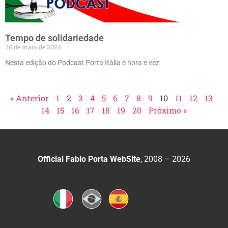
Tempo de solidariedade
28 de maio de 2024
Nesta edição do Podcast Porta Itália é hora e vez
« Anterior
1
2
3
4
5
6
7
8
9
10
11
12
13
14
15
16
17
18
19
20
Próximo »
Official Fabio Porta WebSite
, 2008 – 2026