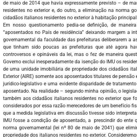
de maio de 2014 que havia expressamente previsto – de ma
residentes no exterior e, do outro, a eliminação na norma g
cidadãos italianos residentes no exterior à habitação princip
Em nosso questionamento pedia-se definição, de maneira i
“aposentados no País de residência” deixando margem a inte
governamental da faculdade das prefeituras deliberarem a a
que tinham sido poucas as prefeituras que até agora hav
controversos e opináveis da lei, mas o fez de maneira quest
Governo exclui inesperadamente da isenção do IMU os residente
de uma unidade imobiliária de propriedade dos cidadãos itali
Exterior (AIRE) somente aos aposentados titulares de pensão e
jurídico-legislativo e uma evidente disparidade de tratamento
aposentado. Na realidade – segundo minha opinião, o legislado
também aos cidadãos italianos residentes no exterior que f
considerados por essa razão merecedores de um benefício fisca
que a medida legislativa em discussão tivesse sido interpret
IMU fosse a condição de aposentado, a prescindir do ente q
norma governamental (lei nº 80 de maio de 2041) que elimin
propriedade dos italianos residentes no exterior. Considerem