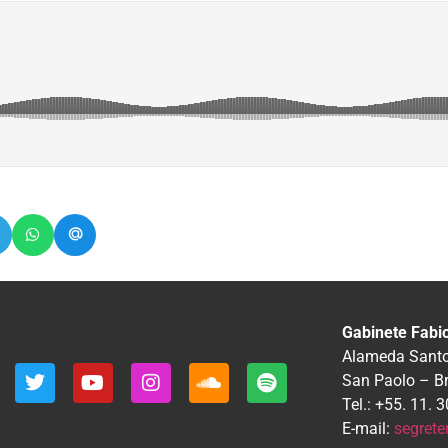
Gabinete Fabi
Alameda Santos
San Paolo – B
Tel.: +55. 11.
E-mail:
segrete