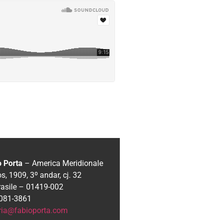
o Porta
– America Meridionale
, 1909, 3º andar, cj. 32
rasile – 01419-002
 3081-3861
ria@fabioporta.com