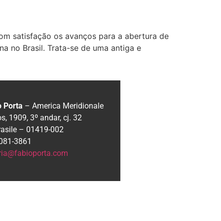
om satisfação os avanços para a abertura de
na no Brasil. Trata-se de uma antiga e
o Porta
– America Meridionale
, 1909, 3º andar, cj. 32
rasile – 01419-002
 3081-3861
ria@fabioporta.com