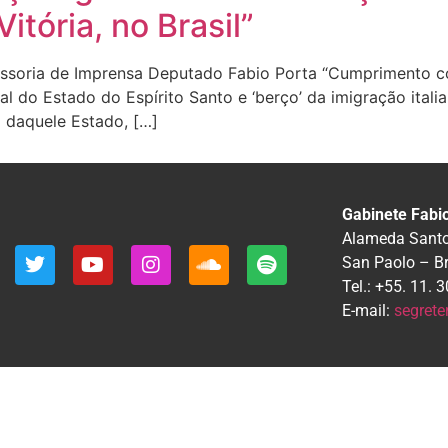
itória, no Brasil”
sessoria de Imprensa Deputado Fabio Porta “Cumprimento c
al do Estado do Espírito Santo e ‘berço’ da imigração italia
na daquele Estado, […]
Gabinete Fabi
Alameda Santos
San Paolo – B
Tel.: +55. 11.
E-mail:
segrete