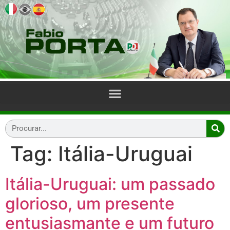
Tag:
Itália-Uruguai
Itália-Uruguai: um passado
glorioso, um presente
entusiasmante e um futuro