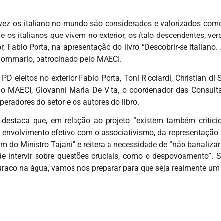
vez os italiano no mundo são considerados e valorizados como 
os italianos que vivem no exterior, os ítalo descendentes, verd
r, Fabio Porta, na apresentação do livro “Descobrir-se italiano. 
e Sommario, patrocinado pelo MAECI.
eleitos no exterior Fabio Porta, Toni Ricciardi, Christian di 
o MAECI, Giovanni Maria De Vita, o coordenador das Consultas
peradores do setor e os autores do libro.
destaca que, em relação ao projeto “existem também critic
um envolvimento efetivo com o associativismo, da representação 
 do Ministro Tajani” e reitera a necessidade de “não banalizar
o de intervir sobre questões cruciais, como o despovoamento”
uraco na água, vamos nos preparar para que seja realmente um 