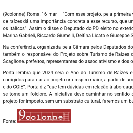
(9colonne) Roma, 16 mar – “Com esse projeto, pela primeira 
de raízes dá uma importância concreta a esse recurso, que une 
os itálicos”. Assim o disse o Deputado do PD eleito no exterio
Marina Gabrieli, Riccardo Giumelli, Delfina Licata e Giusepp
Na conferência, organizada pela Câmara pelos Deputados do PD 
também o responsável do Projeto sobre Turismo de Raízes d
Scaglione, prefeitos, representantes do associativismo e dos o
Porta lembra que 2024 será o Ano do Turismo de Raízes e 
corrigidos para dar ao projeto um respiro maior, a partir de 
e do CGIE”. Porta diz “que tem dúvidas em relação à abordagem
se torne um folclore. A iniciativa deve caminhar no sentid
projeto for imposto, sem um substrato cultural, faremos um b
Fonte: