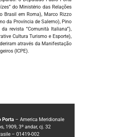
ízes” do Ministério das Relações
do Brasil em Roma), Marco Rizzo
mo da Província de Salerno), Pino
 da revista “Comunità Italiana”),
tive Cultura Turismo e Esporte),
aderiram através da Manifestação
geiros (ICPE).
o Porta
– America Meridionale
, 1909, 3º andar, cj. 32
rasile – 01419-002