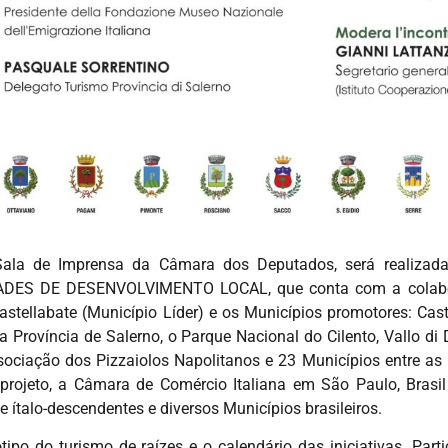
Sala de Imprensa da Câmara dos Deputados, será realizad
ADES DE DESENVOLVIMENTO LOCAL, que conta com a colabor
astellabate (Município Líder) e os Municípios promotores: Caste
 Província de Salerno, o Parque Nacional do Cilento, Vallo di
ociação dos Pizzaiolos Napolitanos e 23 Municípios entre as 
o projeto, a Câmara de Comércio Italiana em São Paulo, Brasi
de ítalo-descendentes e diversos Municípios brasileiros.
ipo do turismo de raízes e o calendário das iniciativas. Part