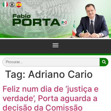
Tag:
Adriano Cario
Feliz num dia de ‘justiça e
verdade’, Porta aguarda a
decisão da Comissão